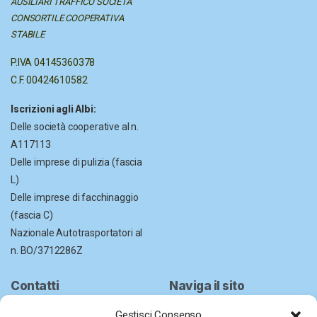
AUSILIARI TRAFFICO
SOCIETÀ
CONSORTILE COOPERATIVA
STABILE
P.IVA 04145360378
C.F. 00424610582
Iscrizioni agli Albi:
Delle società cooperative al n.
A117113
Delle imprese di pulizia (fascia
L)
Delle imprese di facchinaggio
(fascia C)
Nazionale Autotrasportatori al
n. BO/3712286Z
Contatti
Naviga il sito
Chi siamo
051 6330265
Gestisci Consenso