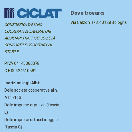
Dove trovarci
Via Calzoni 1/3,
40128 Bologna
CONSORZIO ITALIANO
COOPERATIVE LAVORATORI
AUSILIARI TRAFFICO
SOCIETÀ
CONSORTILE COOPERATIVA
STABILE
P.IVA 04145360378
C.F. 00424610582
Iscrizioni agli Albi:
Delle società cooperative al n.
A117113
Delle imprese di pulizia (fascia
L)
Delle imprese di facchinaggio
(fascia C)