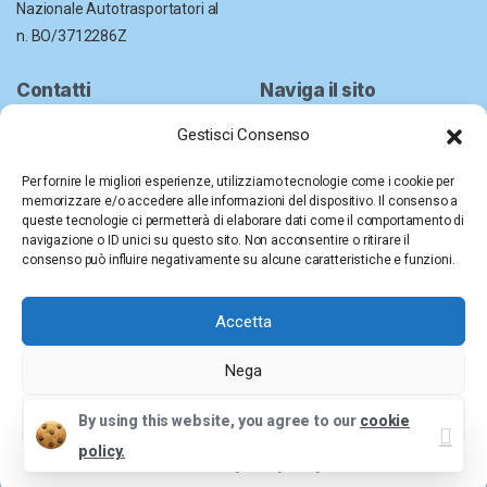
Nazionale Autotrasportatori al
n. BO/3712286Z
Contatti
Naviga il sito
Chi siamo
051 6330265
Gestisci Consenso
La nostra storia
segreteria@ciclat.it
Per fornire le migliori esperienze, utilizziamo tecnologie come i cookie per
Governance
memorizzare e/o accedere alle informazioni del dispositivo. Il consenso a
Le associate
queste tecnologie ci permetterà di elaborare dati come il comportamento di
ciclat-bo@pec.ciclat.it
navigazione o ID unici su questo sito. Non acconsentire o ritirare il
Certificazioni
consenso può influire negativamente su alcune caratteristiche e funzioni.
Whistleblowing
Sostenibilità
Accetta
Servizi
Nega
©Consorzio Ciclat. Tutti i diritti riservati.
Visualizza le preferenze
Clos
By using this website, you agree to our
cookie
policy.
Privacy Policy
Cookie Policy
Cookie Policy
Privacy Policy